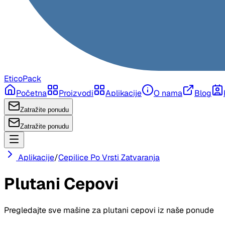
EticoPack
Početna
Proizvodi
Aplikacije
O nama
Blog
Zatražite ponudu
Zatražite ponudu
Aplikacije
/
Cepilice Po Vrsti Zatvaranja
Plutani Cepovi
Pregledajte sve mašine za
plutani cepovi
iz naše ponude