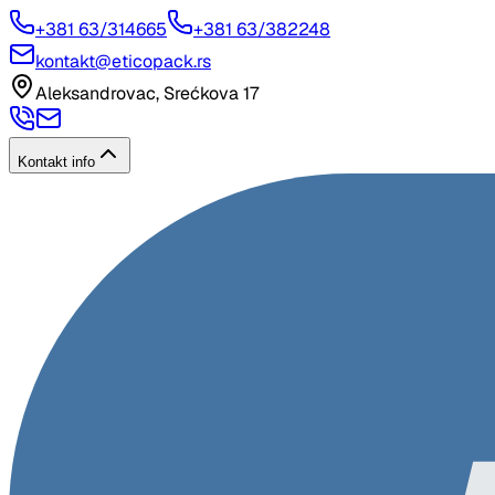
+381 63/314665
+381 63/382248
kontakt@eticopack.rs
Aleksandrovac, Srećkova 17
Kontakt info