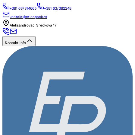
+381 63/314665
+381 63/382248
kontakt@eticopack.rs
Aleksandrovac, Srećkova 17
Kontakt info