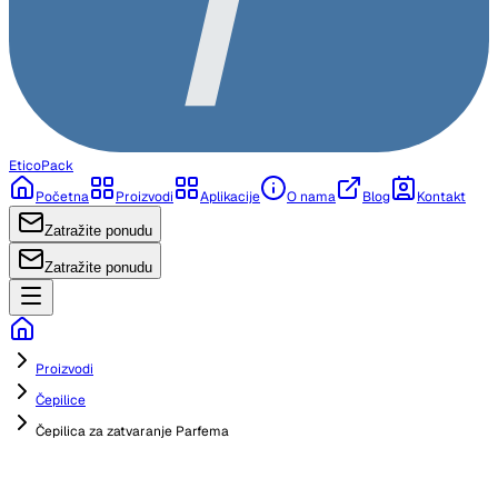
EticoPack
Početna
Proizvodi
Aplikacije
O nama
Blog
Kontakt
Zatražite ponudu
Zatražite ponudu
Proizvodi
Čepilice
Čepilica za zatvaranje Parfema