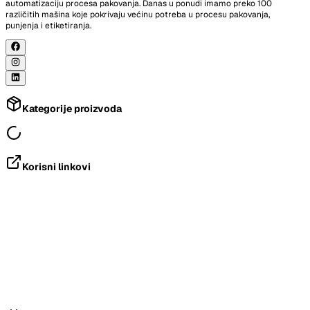
automatizaciju procesa pakovanja. Danas u ponudi imamo preko 100
različitih mašina koje pokrivaju većinu potreba u procesu pakovanja,
punjenja i etiketiranja.
Kategorije proizvoda
Korisni linkovi