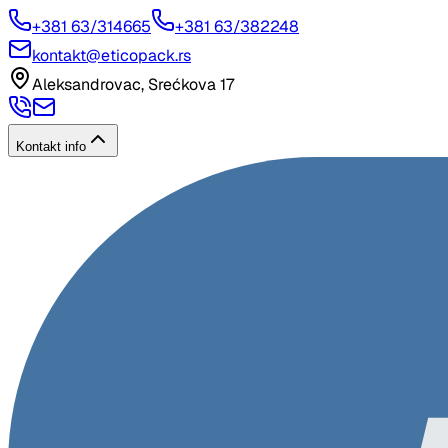
+381 63/314665
+381 63/382248
kontakt@eticopack.rs
Aleksandrovac, Srećkova 17
Kontakt info