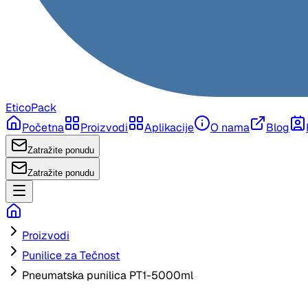
EticoPack
Početna
Proizvodi
Aplikacije
O nama
Blog
Zatražite ponudu
Zatražite ponudu
Proizvodi
Punilice za Tečnost
Pneumatska punilica PT1-5000ml