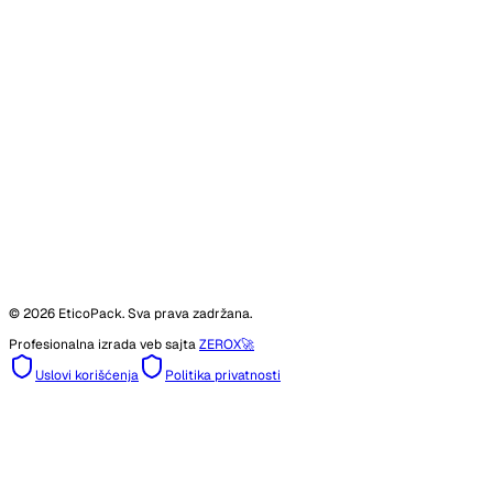
©
2026
EticoPack. Sva prava zadržana.
Profesionalna izrada veb sajta
ZEROX
🚀
Uslovi korišćenja
Politika privatnosti