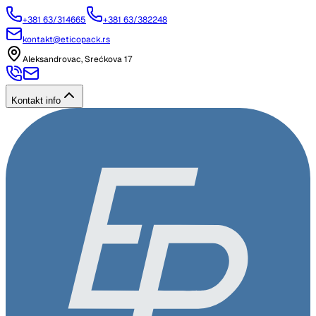
+381 63/314665
+381 63/382248
kontakt@eticopack.rs
Aleksandrovac, Srećkova 17
Kontakt info