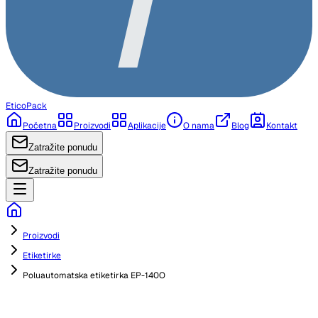
EticoPack
Početna
Proizvodi
Aplikacije
O nama
Blog
Kontakt
Zatražite ponudu
Zatražite ponudu
Proizvodi
Etiketirke
Poluautomatska etiketirka EP-140O