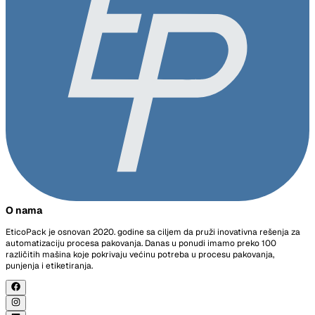
O nama
EticoPack je osnovan 2020. godine sa ciljem da pruži inovativna rešenja za
automatizaciju procesa pakovanja. Danas u ponudi imamo preko 100
različitih mašina koje pokrivaju većinu potreba u procesu pakovanja,
punjenja i etiketiranja.