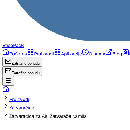
EticoPack
Početna
Proizvodi
Aplikacije
O nama
Blog
Zatražite ponudu
Zatražite ponudu
Proizvodi
Zatvaračice
Zatvaračica za Alu Zatvarače Kamila