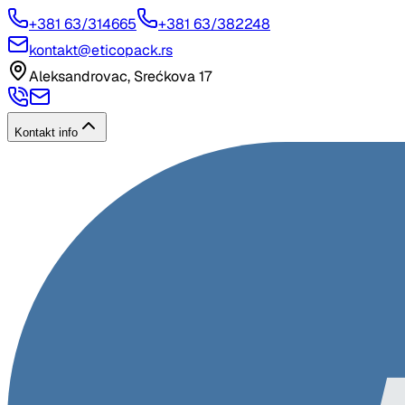
+381 63/314665
+381 63/382248
kontakt@eticopack.rs
Aleksandrovac, Srećkova 17
Kontakt info